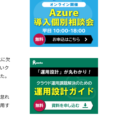
化に欠
いク
した。
を怠れ
活用す
。