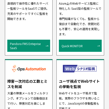
直感的で操作性に優れたサーバ
Azure上のWebサービス監視に
ー監視ツールをSaaSでご提供。
特化した SaaS型の監視ツールで
充実のサポートですぐに監視を
す。
開始できます。
専門知識がなくても、監視から
復旧まで自動化でき、夜間対応
も不要で、安心の運用を実現し
ます。
Pandora FMS Enteprise
Quick MONITOR
SaaS
障害一次対応の工数とミ
ユーザ視点でWebサイト
スを削減
の挙動を監視
大量の障害メールをフィルタリ
Webサイトをユーザ視点で監
ング。オプションで自動復旧ま
視。実際のブラウザを用いるこ
で行い、障害対応を楽にしま
とで、JavaScriptの挙動監視も
す。
可能です。