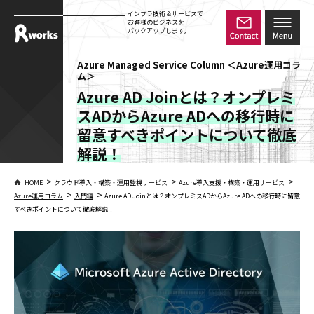
インフラ技術＆サービスで
お客様のビジネスを
バックアップします。
Azure Managed Service Column ＜Azure運用コラ
ム＞
Azure AD Joinとは？オンプレミ
スADからAzure ADへの移行時に
留意すべきポイントについて徹底
解説！
>
>
>
HOME
クラウド導入・構築・運用監視サービス
Azure導入支援・構築・運用サービス
>
>
Azure運用コラム
入門編
Azure AD Joinとは？オンプレミスADからAzure ADへの移行時に留意
すべきポイントについて徹底解説！