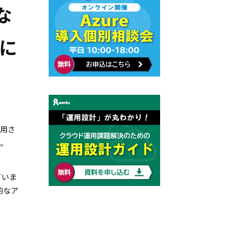
な
トに
活用さ
ん。
ていま
的なア