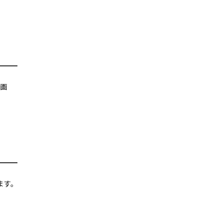
。画
ます。