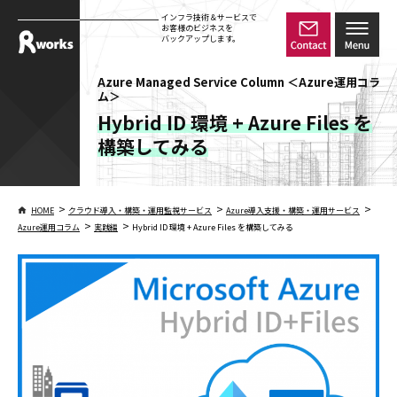
インフラ技術＆サービスで
お客様のビジネスを
バックアップします。
Azure Managed Service Column ＜Azure運用コラ
ム＞
Hybrid ID 環境 + Azure Files を
構築してみる
>
>
>
HOME
クラウド導入・構築・運用監視サービス
Azure導入支援・構築・運用サービス
>
>
Azure運用コラム
実践編
Hybrid ID 環境 + Azure Files を構築してみる