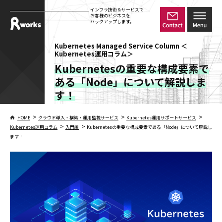
インフラ技術＆サービスで
お客様のビジネスを
バックアップします。
Kubernetes Managed Service Column ＜
Kubernetes運用コラム＞
Kubernetesの重要な構成要素で
ある「Node」について解説しま
す！
>
>
>
HOME
クラウド導入・構築・運用監視サービス
Kubernetes運用サポートサービス
>
>
Kubernetes運用コラム
入門編
Kubernetesの重要な構成要素である「Node」について解説し
ます！