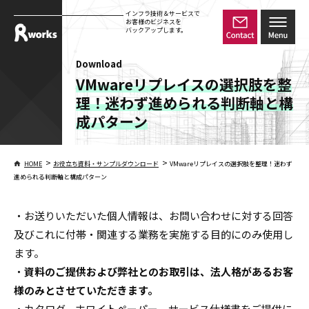
インフラ技術＆サービスで
お客様のビジネスを
バックアップします。
Download
VMwareリプレイスの選択肢を整
理！迷わず進められる判断軸と構
成パターン
>
>
HOME
お役立ち資料・サンプルダウンロード
VMwareリプレイスの選択肢を整理！迷わず
進められる判断軸と構成パターン
・お送りいただいた個人情報は、お問い合わせに対する回答
及びこれに付帯・関連する業務を実施する目的にのみ使用し
ます。
・
資料のご提供および弊社とのお取引は、法人格があるお客
様のみとさせていただきます。
・カタログ、ホワイトペーパー、サービス仕様書をご提供に