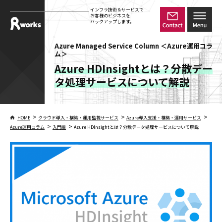
インフラ技術＆サービスで
お客様のビジネスを
バックアップします。
Azure Managed Service Column ＜Azure運用コラ
ム＞
Azure HDInsightとは？分散デー
タ処理サービスについて解説
>
>
>
HOME
クラウド導入・構築・運用監視サービス
Azure導入支援・構築・運用サービス
>
>
Azure運用コラム
入門編
Azure HDInsightとは？分散データ処理サービスについて解説