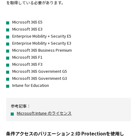
を取得している必要があります。
Microsoft 365 E5
Microsoft 365 E3
Enterprise Mobility + Security E5
Enterprise Mobility + Security E3
Microsoft 365 Business Premium
Microsoft 365 F1
Microsoft 365 F3
Microsoft 365 Government G5
Microsoft 365 Government G3
Intune for Education
参考記事：
Microsoft Intune のライセンス
条件アクセスのバリエーション２:ID Protectionを使用し