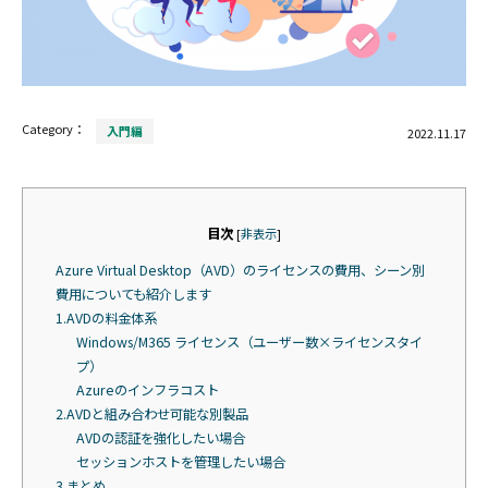
Category：
入門編
2022.11.17
目次
[
非表示
]
Azure Virtual Desktop（AVD）のライセンスの費用、シーン別
費用についても紹介します
1.AVDの料金体系
Windows/M365 ライセンス（ユーザー数×ライセンスタイ
プ）
Azureのインフラコスト
2.AVDと組み合わせ可能な別製品
AVDの認証を強化したい場合
セッションホストを管理したい場合
3.まとめ