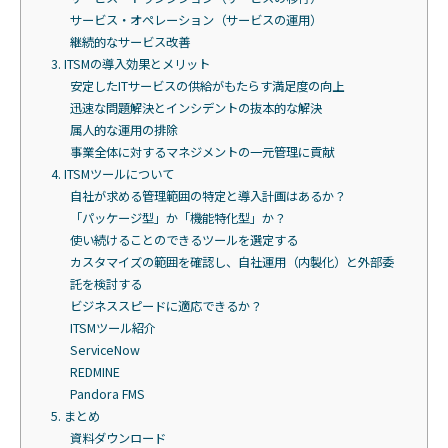
サービス・オペレーション（サービスの運用）
継続的なサービス改善
3. ITSMの導入効果とメリット
安定したITサービスの供給がもたらす満足度の向上
迅速な問題解決とインシデントの抜本的な解決
属人的な運用の排除
事業全体に対するマネジメントの一元管理に貢献
4. ITSMツールについて
自社が求める管理範囲の特定と導入計画はあるか？
「パッケージ型」か「機能特化型」か？
使い続けることのできるツールを選定する
カスタマイズの範囲を確認し、自社運用（内製化）と外部委
託を検討する
ビジネススピードに適応できるか？
ITSMツール紹介
ServiceNow
REDMINE
Pandora FMS
5. まとめ
資料ダウンロード