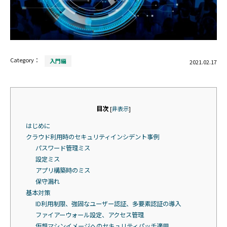
Category：
入門編
2021.02.17
目次
[
非表示
]
はじめに
クラウド利用時のセキュリティインシデント事例
パスワード管理ミス
設定ミス
アプリ構築時のミス
保守漏れ
基本対策
ID利用制限、強固なユーザー認証、多要素認証の導入
ファイアーウォール設定、アクセス管理
仮想マシンイメージへのセキュリティパッチ適用