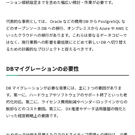
ーション接続設定までを含めた幅広い検討・作業が必要です。
代表的な事例としては、 Oracle などの商用 DB から PostgreSQL な
どのオープンソース DB への移行、オンプレミスから Azure や AWS と
いったクラウドへの移行があります。これらは単なるデータコピーで
はなく、現行業務への影響を最低限にとどめて新しい DB へ切り替え
るための計画的なプロジェクトと捉えるべきです。
DBマイグレーションの必要性
DB マイグレーションが必要な背景には、主に 3 つの要因がありま
す。第一に、ハードウェアやソフトウェアのサポート終了といった老
朽化対応。第二に、ライセンス費用削減やベンダーロックインからの
脱却などのコスト要因。第三に、 DX 推進やデータ活用基盤の強化と
いった経営戦略上の要請です。
AI やデータ分析を見据えたクラウドネイティブ環境への移行は、企業