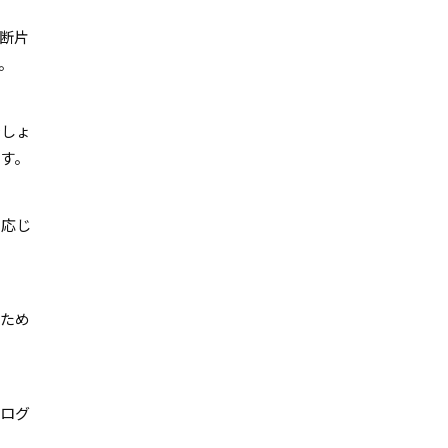
断片
。
でしょ
す。
に応じ
るため
もログ