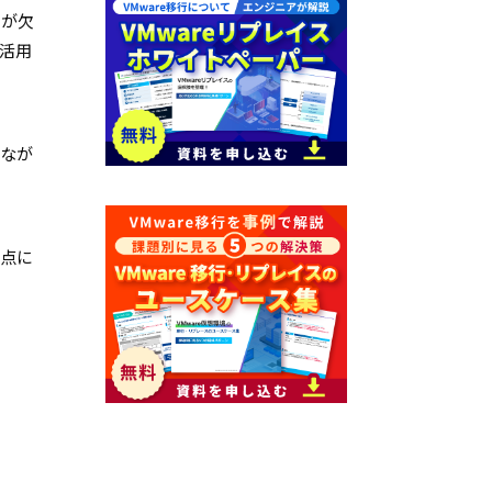
とが欠
活用
つなが
意点に