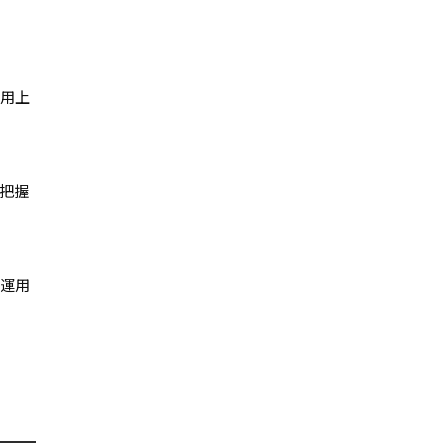
運用上
把握
ム運用