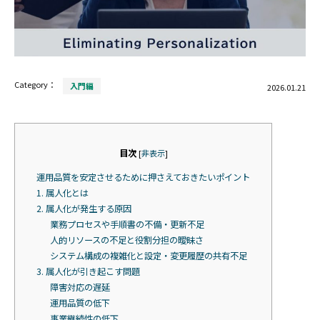
Category：
入門編
2026.01.21
目次
[
非表示
]
運用品質を安定させるために押さえておきたいポイント
1. 属人化とは
2. 属人化が発生する原因
業務プロセスや手順書の不備・更新不足
人的リソースの不足と役割分担の曖昧さ
システム構成の複雑化と設定・変更履歴の共有不足
3. 属人化が引き起こす問題
障害対応の遅延
運用品質の低下
事業継続性の低下