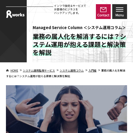
インフラ技術＆サービスで
お客様のビジネスを
バックアップします。
Managed Service Column ＜システム運用コラム＞
業務の属人化を解消するには？シ
ステム運用が抱える課題と解決策
を解説
>
>
>
>
HOME
システム運用監視サービス
システム運用コラム
入門編
業務の属人化を解消
するには？システム運用が抱える課題と解決策を解説