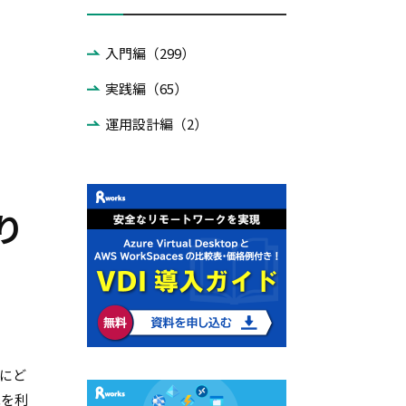
入門編（299）
実践編（65）
運用設計編（2）
り
ずにど
能を利