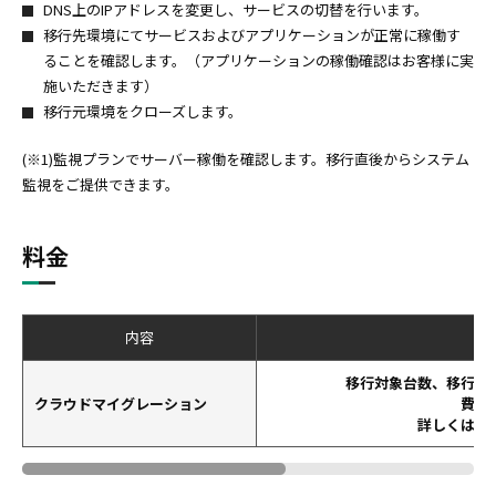
DNS上のIPアドレスを変更し、サービスの切替を行います。
移行先環境にてサービスおよびアプリケーションが正常に稼働す
ることを確認します。（アプリケーションの稼働確認はお客様に実
施いただきます）
移行元環境をクローズします。
(※1)監視プランでサーバー稼働を確認します。移行直後からシステム
監視をご提供できます。
料金
内容
移行対象台数、移行デ
クラウドマイグレーション
費用
詳しくはお