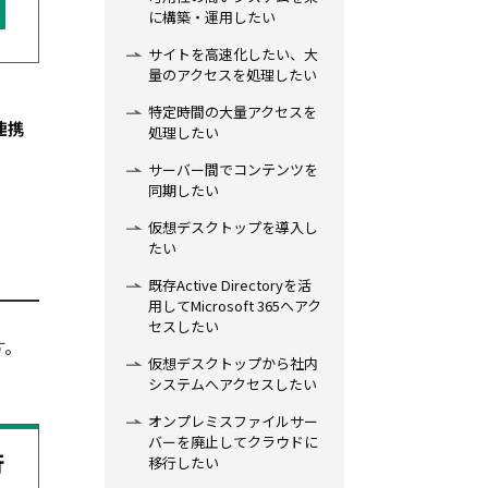
に構築・運用したい
サイトを高速化したい、大
量のアクセスを処理したい
特定時間の大量アクセスを
び連携
処理したい
サーバー間でコンテンツを
同期したい
仮想デスクトップを導入し
たい
既存Active Directoryを活
用してMicrosoft 365へアク
セスしたい
す。
仮想デスクトップから社内
システムへアクセスしたい
オンプレミスファイルサー
バーを廃止してクラウドに
行
移行したい