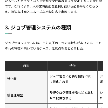
がメールやチャットなどで通知を受け取れるよう設定することが可能
です。これにより、人が常時画面を監視し続ける必要がなくなるう
え、迅速な検知とスムーズな初動対応を実現します。
3. ジョブ管理システムの種類
ジョブ管理システムには、主に以下の 3 つの選択肢があります。それ
ぞれの特徴や向いているケース、注意点をまとめました。
種類
特徴
ジョブ管理に必要な機能に絞っ
ジョ
特化型
て提供される
運用
監視やログ管理機能などとあわ
シス
統合運用型
せて提供される
たい