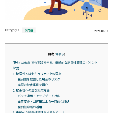
Category：
入門編
2026.03.30
目次
[
非表示
]
限られた体制でも実践できる、継続的な脆弱性管理のポイント
解説
1. 脆弱性とはセキュリティ上の弱点
脆弱性を放置した場合のリスク
実際の被害事例を紹介
2. 脆弱性への主な対応方法
パッチ適用・アップデート対応
設定変更・回避策による一時的な対処
脆弱性診断の活用
3. 継続的な脆弱性管理をするためには