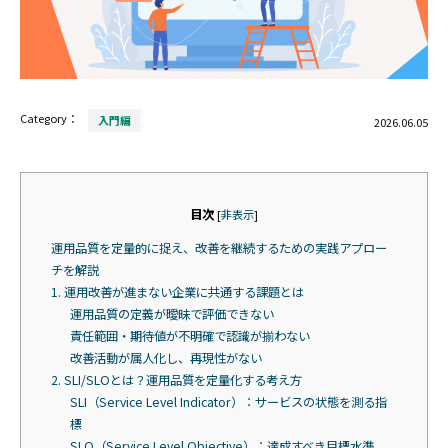
Category：
入門編
2026.06.05
目次
[
非表示
]
運用品質を定量的に捉え、改善を継続するための実践アプロー
チを解説
1. 運用改善が進まない企業に共通する課題とは
運用品質の定義が曖昧で評価できない
責任範囲・期待値が不明確で認識が揃わない
改善活動が属人化し、再現性がない
2. SLI/SLOとは？運用品質を定量化する考え方
SLI（Service Level Indicator）：サービスの状態を測る指
標
SLO（Service Level Objective）：達成すべき目標水準