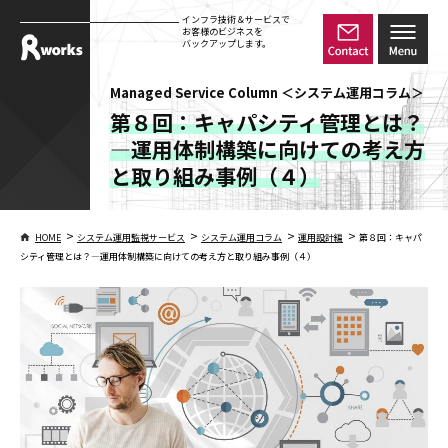
インフラ技術＆サービスで
お客様のビジネスを
バックアップします。
Managed Service Column ＜システム運用コラム＞
第８回：キャパシティ管理とは？
―運用体制構築に向けての考え方
と取り組み事例（４）
>
>
>
>
HOME
システム運用監視サービス
システム運用コラム
運用設計編
第８回：キャパ
シティ管理とは？―運用体制構築に向けての考え方と取り組み事例（４）