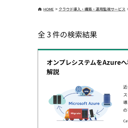
>
HOME
クラウド導入・構築・運用監視サービス
全 3 件の検索結果
オンプレシステムをAzureへ
解説
近
ス
導
の
Ca