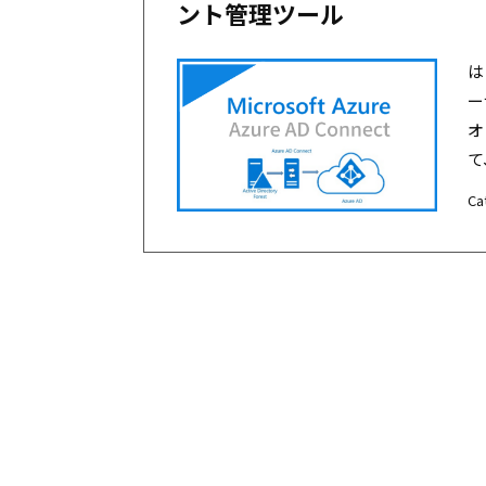
ント管理ツール
は
ー
オ
て
Ca