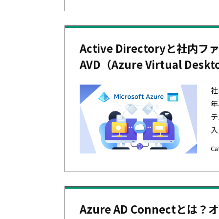
Active Directory
AVD（Azure Virtual D
社
年
テ
入・
Ca
Azure AD Connec