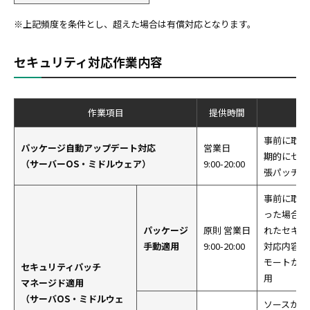
※上記頻度を条件とし、超えた場合は有償対応となります。
セキュリティ対応作業内容
作業項目
提供時間
事前に取り
パッケージ自動アップデート対応
営業日
期的にセキ
（サーバーOS・ミドルウェア）
9:00-20:00
張パッチを
事前に取り
った場合、
パッケージ
原則 営業日
れたセキュ
手動適用
9:00-20:00
対応内容を
モートから
セキュリティパッチ
用
マネージド適用
（サーバOS・ミドルウェ
ソースから