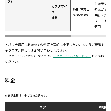
ア）
したモジュ
カスタマイ
原則 営業日
発元から提
ズ
9:00-20:00
共有・対応
適用
リモートか
適用
・パッチ適用にあたっての影響を事前に検証したい、というご要望も
承ります。詳しくはお問い合わせください。
・セキュリティ対策については、
「セキュリティサービス」
もご参照
ください。
料金
※表記金額は、全て税抜金額です。
内容
初期費