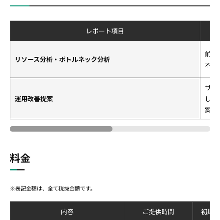
レポート項目
前月
リソース分析・ボトルネック分析
不具
サー
運用改善提案
し、
案し
料金
※表記金額は、全て税抜金額です。
内容
ご提供時間
初期費