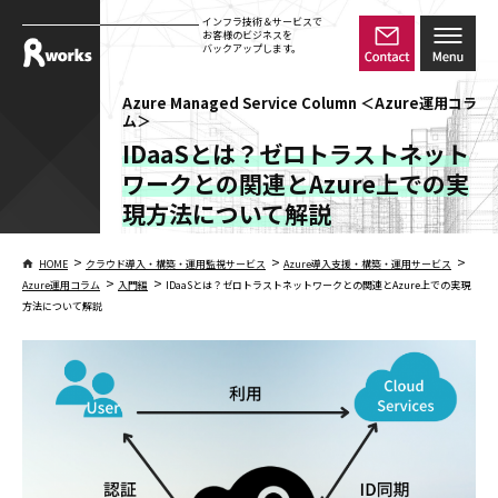
インフラ技術＆サービスで
お客様のビジネスを
バックアップします。
Azure Managed Service Column ＜Azure運用コラ
ム＞
IDaaSとは？ゼロトラストネット
ワークとの関連とAzure上での実
現方法について解説
>
>
>
HOME
クラウド導入・構築・運用監視サービス
Azure導入支援・構築・運用サービス
>
>
Azure運用コラム
入門編
IDaaSとは？ゼロトラストネットワークとの関連とAzure上での実現
方法について解説