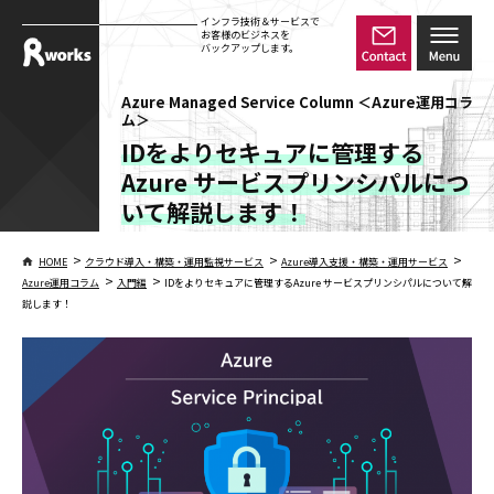
インフラ技術＆サービスで
お客様のビジネスを
バックアップします。
Azure Managed Service Column ＜Azure運用コラ
ム＞
IDをよりセキュアに管理する
Azure サービスプリンシパルにつ
いて解説します！
>
>
>
HOME
クラウド導入・構築・運用監視サービス
Azure導入支援・構築・運用サービス
>
>
Azure運用コラム
入門編
IDをよりセキュアに管理するAzure サービスプリンシパルについて解
説します！