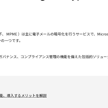
ption （以下、 MPME ）は主に電子メールの暗号化を行うサービスで、Microso
ョンの一つです。
キュリティ、ガバナンス、コンプライアンス管理の機能を備えた包括的ソリュ
や主な機能、導入するメリットを解説