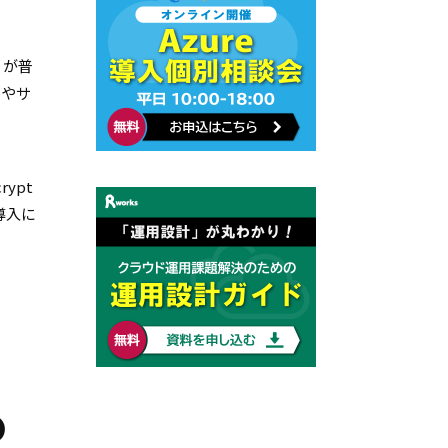
 が普
ルやサ
ypt
、導入に
の