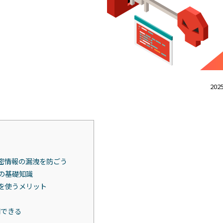
2025
密情報の漏洩を防ごう
ion の基礎知識
tion を使うメリット
る
用できる