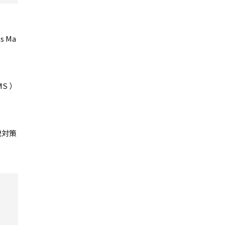
s Ma
MS ）
洩対策