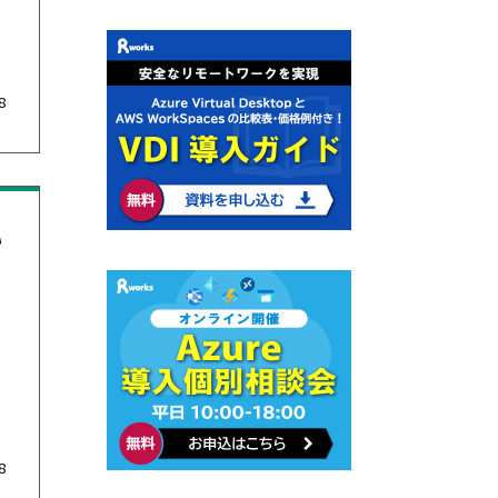
8
い
う
8