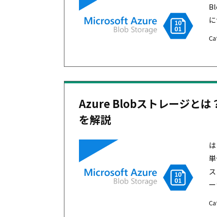
B
に
Ca
Azure Blobストレー
を解説
は
単
ス
ー
Ca