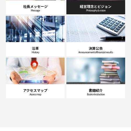
社長メッセージ
経営理念とビジョン
Message
Philosophy & vision
沿革
決算公告
History
Announcement of financial results
アクセスマップ
書籍紹介
Access map
Book introduction