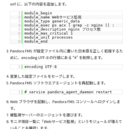
onf に、以下の内容を追加します。
1
module_begin
2
module_name Webサービス監視
3
module_type generic_data
4
module_exec ps acx | grep -c nginx || :
5
module_description nginx プロセス数
6
module_max_critical 1
7
module_unit processes
8
module_end
Pandora FMS が設定ファイル内に書いた日本語を正しく処理するた
めに、encoding UTF-8 の行頭にある “#” を削除します。
1
encoding UTF-8
変更した設定ファイルをセーブします。
Pandora FMS ソフトウエアエージェントを再起動します。
1
# service pandora_agent_daemon restart
Web ブラウザを起動し、Pandora FMS コンソールへログインしま
す。
被監視サーバーのエージェントを選びます。
モニタ項目一覧に「Webサービス監視」というモジュールが増えて
いることを確認します。