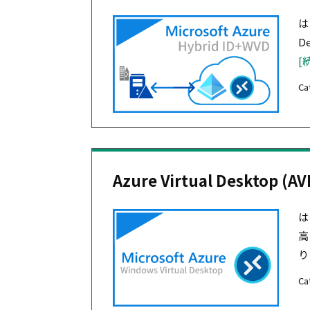
はじ
D
[
Ca
Azure Virtual Desktop
は
高
り
Ca