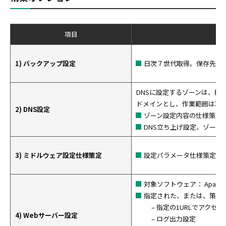
項目
1) バックアップ設定
日次７世代取得。保存先は Clou
DNSに設定するゾーンは、構
ドメインとし、作業範囲は次
2) DNS設定
ゾーン設定内容の仕様策定
DNS立ち上げ設定、ゾーン
3) ミドルウェア設定仕様策定
設定パラメータ仕様策定
対象ソフトウェア： Apache, 
指定された、または、策定
– 指定の1URLでアクセ
4) Webサーバー設定
– ログ出力設定