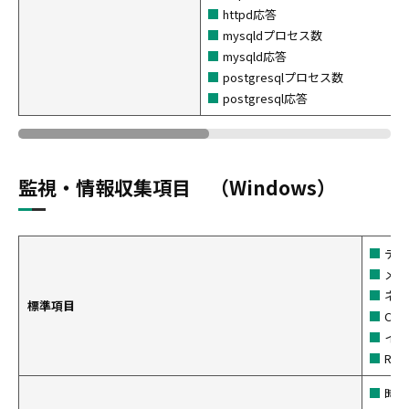
httpd応答
mysqldプロセス数
mysqld応答
postgresqlプロセス数
postgresql応答
監視・情報収集項目 （Windows）
ディ
メモ
ネッ
標準項目
CP
イベ
RP
時刻