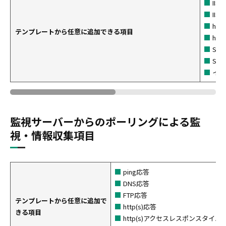
II
II
htt
テンプレートから任意に追加できる項目
htt
SQL
SQL
イベ
監視サーバーからのポーリングによる監
視・情報収集項目
ping応答
DNS応答
FTP応答
テンプレートから任意に追加で
http(s)応答
きる項目
http(s)アクセスレスポンスタイム