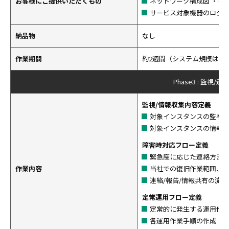
お客様にご提供いただくもの
ネットワーク構成図 ・そ
サービス対象機器のログ
納品物
なし
作業期間
約2週間（システム規模は3
Phase3 : 監視/
監視/情報収集内容定義
対象インスタンスの監視
対象インスタンスの情報
障害時対応フロー定義
緊急度に応じた連絡方法
作業内容
当社での復旧作業範囲、
連絡/報告/情報共有の流れ
定常運用フロー定義
定常的に発生する運用作
各運用作業手順の作成