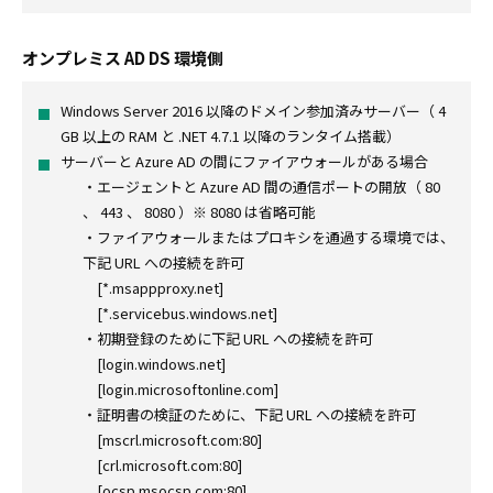
オンプレミス AD DS 環境側
Windows Server 2016 以降のドメイン参加済みサーバー（ 4
GB 以上の RAM と .NET 4.7.1 以降のランタイム搭載）
サーバーと Azure AD の間にファイアウォールがある場合
・エージェントと Azure AD 間の通信ポートの開放（ 80
、 443 、 8080 ）※ 8080 は省略可能
・ファイアウォールまたはプロキシを通過する環境では、
下記 URL への接続を許可
[*.msappproxy.net]
[*.servicebus.windows.net]
・初期登録のために下記 URL への接続を許可
[login.windows.net]
[login.microsoftonline.com]
・証明書の検証のために、下記 URL への接続を許可
[mscrl.microsoft.com:80]
[crl.microsoft.com:80]
[ocsp.msocsp.com:80]