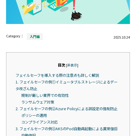
Category：
入門編
2025.10.24
目次
[
非表示
]
フェイルセーフを導入する際の注意点も詳しく解説
1. フェイルセーフの例①イミュータブルストレージによるデー
タ改ざん防止
規制が厳しい業界での有効性
ランサムウェア対策
2. フェイルセーフの例②Azure Policyによる誤設定の強制防止
ポリシーの適用
コンプライアンス対応
3. フェイルセーフの例③AKSのPod自動再起動による異常復旧
自動復旧