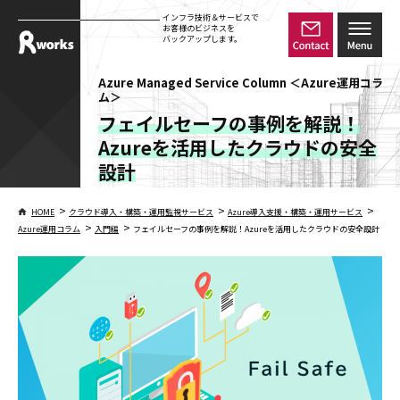
インフラ技術＆サービスで
お客様のビジネスを
バックアップします。
Azure Managed Service Column ＜Azure運用コラ
ム＞
フェイルセーフの事例を解説！
Azureを活用したクラウドの安全
設計
>
>
>
HOME
クラウド導入・構築・運用監視サービス
Azure導入支援・構築・運用サービス
>
>
Azure運用コラム
入門編
フェイルセーフの事例を解説！Azureを活用したクラウドの安全設計