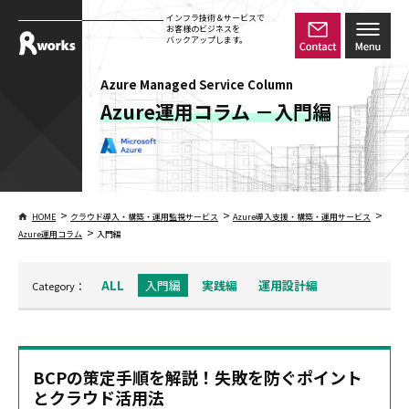
インフラ技術＆サービスで
お客様のビジネスを
バックアップします。
Azure Managed Service Column
Azure運用コラム －入門編
>
>
>
HOME
クラウド導入・構築・運用監視サービス
Azure導入支援・構築・運用サービス
>
Azure運用コラム
入門編
ALL
入門編
実践編
運用設計編
Category：
BCPの策定手順を解説！失敗を防ぐポイント
とクラウド活用法